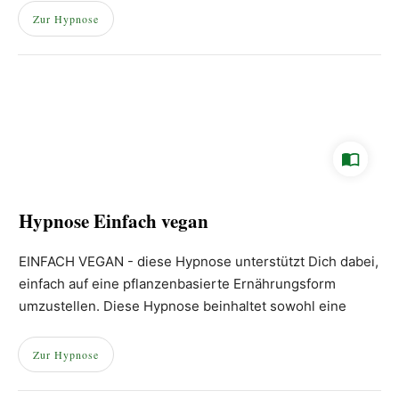
Zur Hypnose
Hypnose Einfach vegan
EINFACH VEGAN - diese Hypnose unterstützt Dich dabei,
einfach auf eine pflanzenbasierte Ernährungsform
umzustellen. Diese Hypnose beinhaltet sowohl eine
allgemeine Einführung, als auch eine Blockadenlösung
sowie den eigentlichen Hypnoseteil in Kapitel vier.
Zur Hypnose