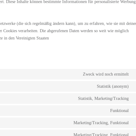
rt. Diese Inhalte können bestimmte Informationen für personalisierte Werbung
 Netzwerke (die sich regelmäßig ändern kann), um zu erfahren, wie sie mit deine
ser Cookies verarbeiten. Die abgerufenen Daten werden so weit wie möglich
e in den Vereinigten Staaten
Zweck wird noch ermittelt
C
t
Statistik (anonym)
C
s
t
t
Statistik, Marketing/Tracking
C
s
a
t
e
Funktional
C
s
t
w
Marketing/Tracking, Funktional
C
s
t
w
Marketing/Tracking, Funktional