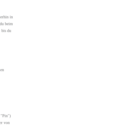
erhin in
 du beim
 bis du
len
 "Pin")
er von