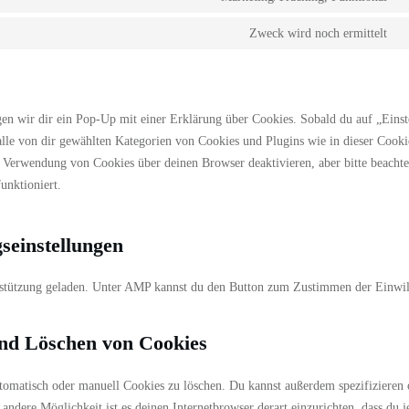
C
s
t
y
Zweck wird noch ermittelt
C
s
t
f
s
s
gen wir dir ein Pop-Up mit einer Erklärung über Cookies. Sobald du auf „Eins
 alle von dir gewählten Kategorien von Cookies und Plugins wie in dieser Cooki
Verwendung von Cookies über deinen Browser deaktivieren, aber bitte beachte
unktioniert.
gseinstellungen
erstützung geladen. Unter AMP kannst du den Button zum Zustimmen der Einwi
und Löschen von Cookies
omatisch oder manuell Cookies zu löschen. Du kannst außerdem spezifizieren 
e andere Möglichkeit ist es deinen Internetbrowser derart einzurichten, dass du 