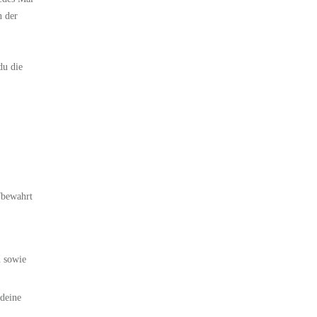
n der
du die
fbewahrt
n sowie
 deine