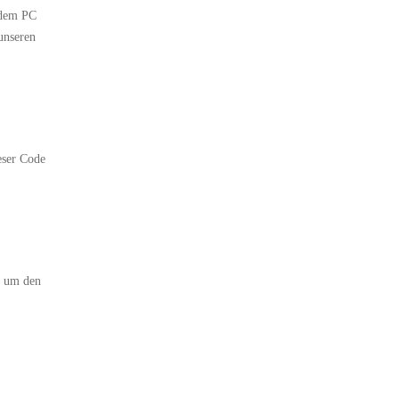
 dem PC
unseren
eser Code
, um den